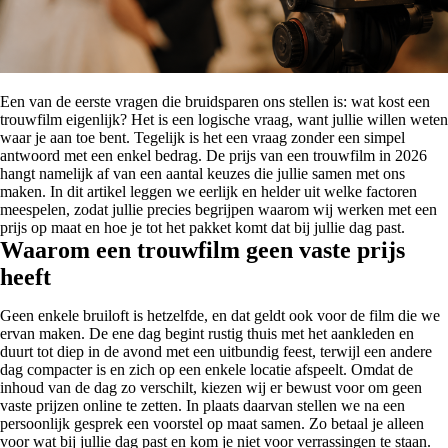
Een van de eerste vragen die bruidsparen ons stellen is: wat kost een
trouwfilm eigenlijk? Het is een logische vraag, want jullie willen weten
waar je aan toe bent. Tegelijk is het een vraag zonder een simpel
antwoord met een enkel bedrag. De prijs van een trouwfilm in 2026
hangt namelijk af van een aantal keuzes die jullie samen met ons
maken. In dit artikel leggen we eerlijk en helder uit welke factoren
meespelen, zodat jullie precies begrijpen waarom wij werken met een
prijs op maat en hoe je tot het pakket komt dat bij jullie dag past.
Waarom een trouwfilm geen vaste prijs
heeft
Geen enkele bruiloft is hetzelfde, en dat geldt ook voor de film die we
ervan maken. De ene dag begint rustig thuis met het aankleden en
duurt tot diep in de avond met een uitbundig feest, terwijl een andere
dag compacter is en zich op een enkele locatie afspeelt. Omdat de
inhoud van de dag zo verschilt, kiezen wij er bewust voor om geen
vaste prijzen online te zetten. In plaats daarvan stellen we na een
persoonlijk gesprek een voorstel op maat samen. Zo betaal je alleen
voor wat bij jullie dag past en kom je niet voor verrassingen te staan.