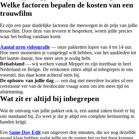
Welke factoren bepalen de kosten van een
trouwfilm
Er zijn een paar duidelijke factoren die meewegen in de prijs van jullie
trouwfilm. Door deze van tevoren te bespreken, weten jullie precies
waar het bedrag vandaan komt.
Aantal uren videografie
— onze pakketten lopen van 4 tot 14 uur.
Hoe meer momenten je vastgelegd wilt hebben, van het aankleden tot
het laatste dansje, hoe meer uren je nodig hebt.
Reisafstand
— wij werken vanuit Meppel en zijn inzetbaar in heel
Nederland en Belgie. De reiskosten zitten altijd al inbegrepen in ons
voorstel, dus daar komt achteraf niets bij.
De opbouw van jullie dag
— een dag met meerdere locaties of een
ceremonie ver van de feestlocatie vraagt soms om iets meer tijd en
afstemming.
Wat zit er altijd bij inbegrepen
Wat de omvang van jullie pakket ook is, een aantal zaken hoort er bij
ons standaard bij. Zo weet je dat je altijd een complete herinnering in
handen krijgt.
Een
Same Day Edit
van ongeveer drie minuten, die we nog dezelfde
avond klaar hebben zodat jullie en de gasten het op het feest kunnen