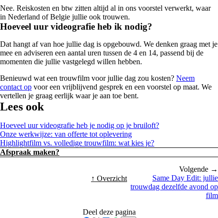
Nee. Reiskosten en btw zitten altijd al in ons voorstel verwerkt, waar
in Nederland of Belgie jullie ook trouwen.
Hoeveel uur videografie heb ik nodig?
Dat hangt af van hoe jullie dag is opgebouwd. We denken graag met je
mee en adviseren een aantal uren tussen de 4 en 14, passend bij de
momenten die jullie vastgelegd willen hebben.
Benieuwd wat een trouwfilm voor jullie dag zou kosten?
Neem
contact op
voor een vrijblijvend gesprek en een voorstel op maat. We
vertellen je graag eerlijk waar je aan toe bent.
Lees ook
Hoeveel uur videografie heb je nodig op je bruiloft?
Onze werkwijze: van offerte tot oplevering
Highlightfilm vs. volledige trouwfilm: wat kies je?
Afspraak maken?
Volgende →
Same Day Edit: jullie
↑ Overzicht
trouwdag dezelfde avond op
film
Deel deze pagina