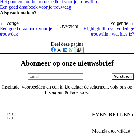
Het gouden uur: het mooiste licht voor je trouwfilm
Een goed draaiboek voor je trouwdag
Afspraak maken?
← Vorige
Volgende →
↑ Overzicht
Een goed draaiboek voor je
Highlightfilm vs. volledige
trouwdag
trouwfilm: wat kies je?
Deel deze pagina
Facebook
X
LinkedIn
WhatsApp
Abonneer op onze nieuwsbrief
Versturen
Inspiratie, voorbeelden en een kijkje achter de schermen, volg ons op
Instagram & Facebook!
EVEN BELLEN?
Maandag tot vrijdag