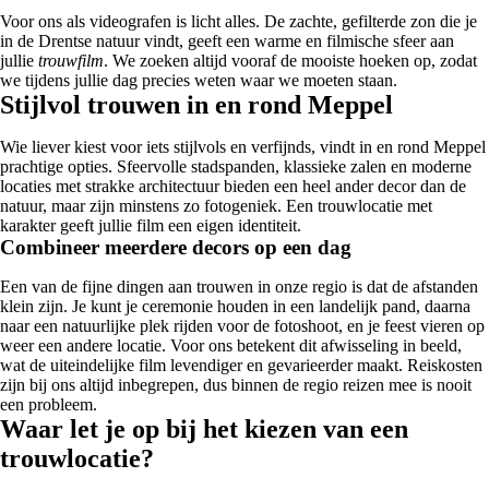
Voor ons als videografen is licht alles. De zachte, gefilterde zon die je
in de Drentse natuur vindt, geeft een warme en filmische sfeer aan
jullie
trouwfilm
. We zoeken altijd vooraf de mooiste hoeken op, zodat
we tijdens jullie dag precies weten waar we moeten staan.
Stijlvol trouwen in en rond Meppel
Wie liever kiest voor iets stijlvols en verfijnds, vindt in en rond Meppel
prachtige opties. Sfeervolle stadspanden, klassieke zalen en moderne
locaties met strakke architectuur bieden een heel ander decor dan de
natuur, maar zijn minstens zo fotogeniek. Een trouwlocatie met
karakter geeft jullie film een eigen identiteit.
Combineer meerdere decors op een dag
Een van de fijne dingen aan trouwen in onze regio is dat de afstanden
klein zijn. Je kunt je ceremonie houden in een landelijk pand, daarna
naar een natuurlijke plek rijden voor de fotoshoot, en je feest vieren op
weer een andere locatie. Voor ons betekent dit afwisseling in beeld,
wat de uiteindelijke film levendiger en gevarieerder maakt. Reiskosten
zijn bij ons altijd inbegrepen, dus binnen de regio reizen mee is nooit
een probleem.
Waar let je op bij het kiezen van een
trouwlocatie?