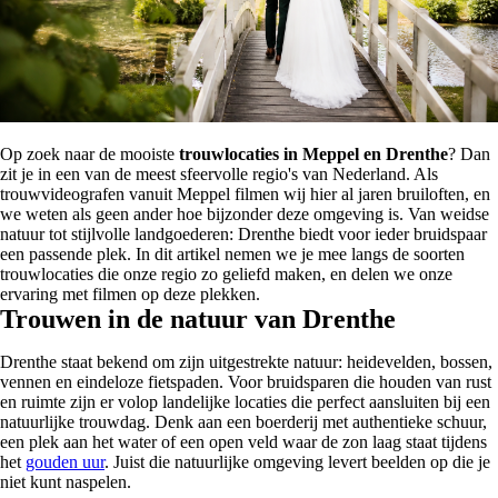
Op zoek naar de mooiste
trouwlocaties in Meppel en Drenthe
? Dan
zit je in een van de meest sfeervolle regio's van Nederland. Als
trouwvideografen vanuit Meppel filmen wij hier al jaren bruiloften, en
we weten als geen ander hoe bijzonder deze omgeving is. Van weidse
natuur tot stijlvolle landgoederen: Drenthe biedt voor ieder bruidspaar
een passende plek. In dit artikel nemen we je mee langs de soorten
trouwlocaties die onze regio zo geliefd maken, en delen we onze
ervaring met filmen op deze plekken.
Trouwen in de natuur van Drenthe
Drenthe staat bekend om zijn uitgestrekte natuur: heidevelden, bossen,
vennen en eindeloze fietspaden. Voor bruidsparen die houden van rust
en ruimte zijn er volop landelijke locaties die perfect aansluiten bij een
natuurlijke trouwdag. Denk aan een boerderij met authentieke schuur,
een plek aan het water of een open veld waar de zon laag staat tijdens
het
gouden uur
. Juist die natuurlijke omgeving levert beelden op die je
niet kunt naspelen.