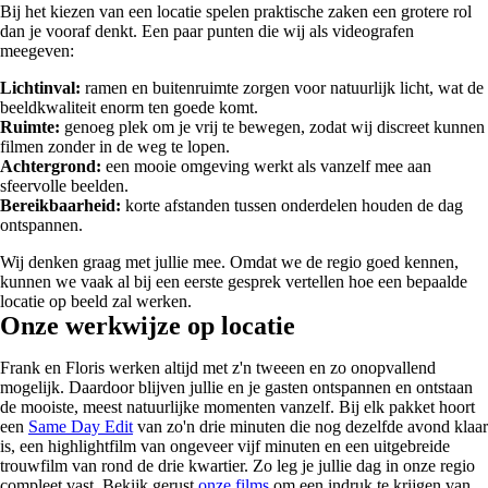
Bij het kiezen van een locatie spelen praktische zaken een grotere rol
dan je vooraf denkt. Een paar punten die wij als videografen
meegeven:
Lichtinval:
ramen en buitenruimte zorgen voor natuurlijk licht, wat de
beeldkwaliteit enorm ten goede komt.
Ruimte:
genoeg plek om je vrij te bewegen, zodat wij discreet kunnen
filmen zonder in de weg te lopen.
Achtergrond:
een mooie omgeving werkt als vanzelf mee aan
sfeervolle beelden.
Bereikbaarheid:
korte afstanden tussen onderdelen houden de dag
ontspannen.
Wij denken graag met jullie mee. Omdat we de regio goed kennen,
kunnen we vaak al bij een eerste gesprek vertellen hoe een bepaalde
locatie op beeld zal werken.
Onze werkwijze op locatie
Frank en Floris werken altijd met z'n tweeen en zo onopvallend
mogelijk. Daardoor blijven jullie en je gasten ontspannen en ontstaan
de mooiste, meest natuurlijke momenten vanzelf. Bij elk pakket hoort
een
Same Day Edit
van zo'n drie minuten die nog dezelfde avond klaar
is, een highlightfilm van ongeveer vijf minuten en een uitgebreide
trouwfilm van rond de drie kwartier. Zo leg je jullie dag in onze regio
compleet vast. Bekijk gerust
onze films
om een indruk te krijgen van