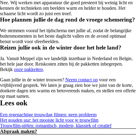
Nee. Wij werken met apparatuur die goed presteert bij weinig licht en
kennen de technieken om beelden warm en helder te houden. Het
schaarse licht wordt zo juist een troef.
Hoe plannen jullie de dag rond de vroege schemering?
We stemmen vooraf het tijdschema met jullie af, zodat de belangrijke
buitenmomenten in het beste daglicht vallen en de avond optimaal
benut wordt voor sfeerbeelden.
Reizen jullie ook in de winter door het hele land?
Ja. Vanuit Meppel zijn we landelijk inzetbaar in Nederland en Belgie,
het hele jaar door. Reiskosten zitten bij de pakketten inbegrepen.
Bekijk
onze pakketten
.
Gaan jullie in de winter trouwen?
Neem contact op
voor een
vrijblijvend gesprek. We laten je graag zien hoe we juist van de korte,
donkere dagen iets warms en betoverends maken, en stellen een offerte
op maat samen.
Lees ook
Een regenachtige trouwdag filmen: geen probleem
Het gouden uur: het mooiste licht voor je trouwfilm
Trouwfilm-stijlen: romantisch, modern, klassiek of creatief
Afspraak maken?