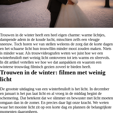
Trouwen in de winter heeft een heel eigen charme: warme lichtjes,
dampende adem in de koude lucht, misschien zelfs een vleugje
sneeuw. Toch horen we van stellen weleens de zorg dat de korte dagen
en het schaarse licht hun trouwfilm minder mooi zouden maken. Niets
is minder waar. Als trouwvideografen weten we juist hoe we een
winterbruiloft met weinig licht omtoveren tot iets warms en sfeervols.
In dit artikel vertellen we hoe we dat aanpakken en waarom een
winterse trouwdag filmisch gezien zoveel te bieden heeft.
Trouwen in de winter: filmen met weinig
licht
De grootste uitdaging van een winterbruiloft is het licht. In december
en januari is het pas laat licht en al vroeg in de middag begint de
schemering. Dat betekent dat we slimmer en bewuster met licht moeten
omgaan dan in de zomer. En precies daar ligt onze kracht. We weten
waar het mooiste licht zit op een korte dag en plannen de belangrijkste
momenten daaromheen.