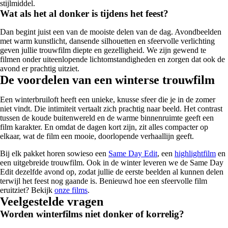
stijlmiddel.
Wat als het al donker is tijdens het feest?
Dan begint juist een van de mooiste delen van de dag. Avondbeelden
met warm kunstlicht, dansende silhouetten en sfeervolle verlichting
geven jullie trouwfilm diepte en gezelligheid. We zijn gewend te
filmen onder uiteenlopende lichtomstandigheden en zorgen dat ook de
avond er prachtig uitziet.
De voordelen van een winterse trouwfilm
Een winterbruiloft heeft een unieke, knusse sfeer die je in de zomer
niet vindt. Die intimiteit vertaalt zich prachtig naar beeld. Het contrast
tussen de koude buitenwereld en de warme binnenruimte geeft een
film karakter. En omdat de dagen kort zijn, zit alles compacter op
elkaar, wat de film een mooie, doorlopende verhaallijn geeft.
Bij elk pakket horen sowieso een
Same Day Edit
, een
highlightfilm
en
een uitgebreide trouwfilm. Ook in de winter leveren we de Same Day
Edit dezelfde avond op, zodat jullie de eerste beelden al kunnen delen
terwijl het feest nog gaande is. Benieuwd hoe een sfeervolle film
eruitziet? Bekijk
onze films
.
Veelgestelde vragen
Worden winterfilms niet donker of korrelig?