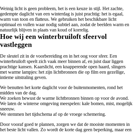
Weinig licht is geen probleem, het is een keuze in stijl. Het zachte,
gedempte daglicht van een winterdag is juist prachtig: het is egaal,
warm van toon en flatteus. We gebruiken het beschikbare licht
optimaal en vullen waar nodig subtiel aan, zodat de beelden warm en
natuurlijk blijven in plaats van koud of korrelig.
Hoe wij een winterbruiloft sfeervol
vastleggen
De sleutel zit in de voorbereiding en in het oog voor sfeer. Een
winterbruiloft speelt zich vaak meer binnen af, en juist daar liggen
prachtige kansen. Kaarslicht, een knapperende open haard, slingers
met warme lampjes: het zijn lichtbronnen die op film een gezellige,
intieme uitstraling geven.
We benutten het korte daglicht voor de buitenmomenten, rond het
midden van de dag.
We zoeken bewust de warme lichtbronnen binnen op voor de avond.
We laten de winterse omgeving meespelen: kale bomen, mist, mogelijk
sneeuw.
We stemmen het tijdschema af op de vroege schemering.
Door vooraf goed te plannen, zorgen we dat de mooiste momenten in
het beste licht vallen. Zo wordt de korte dag geen beperking, maar een