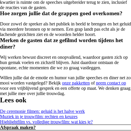
kwartier is ruimte om de speeches uitgebreider terug te zien, inclusief
de reacties van de gasten.
Hoe zorgen jullie dat de grappen goed overkomen?
Door zowel de spreker als het publiek in beeld te brengen en het geluid
via meerdere bronnen op te nemen. Een grap landt pas echt als je de
lachende gezichten ziet en de woorden helder hoort.
Merken de gasten dat ze gefilmd worden tijdens het
diner?
Wij werken bewust discreet en onopvallend, waardoor gasten zich op
hun gemak voelen en zichzelf blijven. Juist daardoor ontstaan de
spontane, echte momenten die we zo graag vastleggen.
Willen jullie dat de emotie en humor van jullie speeches en diner net zo
mooi worden vastgelegd? Bekijk
onze pakketten
of
neem contact op
voor een vrijblijvend gesprek en een offerte op maat. We denken graag
met jullie mee over jullie trouwdag.
Lees ook
De ceremonie filmen: geluid is het halve werk
Muziek in je trouwfilm: rechten en keuzes
Highlightfilm vs. volledige trouwfilm: wat kies je?
Afspraak maken?