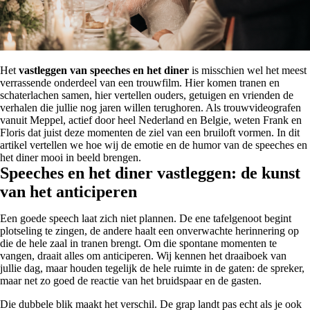
Het
vastleggen van speeches en het diner
is misschien wel het meest
verrassende onderdeel van een trouwfilm. Hier komen tranen en
schaterlachen samen, hier vertellen ouders, getuigen en vrienden de
verhalen die jullie nog jaren willen terughoren. Als trouwvideografen
vanuit Meppel, actief door heel Nederland en Belgie, weten Frank en
Floris dat juist deze momenten de ziel van een bruiloft vormen. In dit
artikel vertellen we hoe wij de emotie en de humor van de speeches en
het diner mooi in beeld brengen.
Speeches en het diner vastleggen: de kunst
van het anticiperen
Een goede speech laat zich niet plannen. De ene tafelgenoot begint
plotseling te zingen, de andere haalt een onverwachte herinnering op
die de hele zaal in tranen brengt. Om die spontane momenten te
vangen, draait alles om anticiperen. Wij kennen het draaiboek van
jullie dag, maar houden tegelijk de hele ruimte in de gaten: de spreker,
maar net zo goed de reactie van het bruidspaar en de gasten.
Die dubbele blik maakt het verschil. De grap landt pas echt als je ook