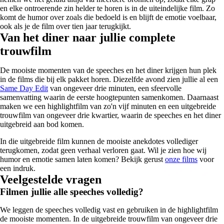
en elke ontroerende zin helder te horen is in de uiteindelijke film. Zo
komt de humor over zoals die bedoeld is en blijft de emotie voelbaar,
ook als je de film over tien jaar terugkijkt.
Van het diner naar jullie complete
trouwfilm
De mooiste momenten van de speeches en het diner krijgen hun plek
in de films die bij elk pakket horen. Diezelfde avond zien jullie al een
Same Day Edit
van ongeveer drie minuten, een sfeervolle
samenvatting waarin de eerste hoogtepunten samenkomen. Daarnaast
maken we een highlightfilm van zo'n vijf minuten en een uitgebreide
trouwfilm van ongeveer drie kwartier, waarin de speeches en het diner
uitgebreid aan bod komen.
In die uitgebreide film kunnen de mooiste anekdotes vollediger
terugkomen, zodat geen verhaal verloren gaat. Wil je zien hoe wij
humor en emotie samen laten komen? Bekijk gerust
onze films
voor
een indruk.
Veelgestelde vragen
Filmen jullie alle speeches volledig?
We leggen de speeches volledig vast en gebruiken in de highlightfilm
de mooiste momenten. In de uitgebreide trouwfilm van ongeveer drie