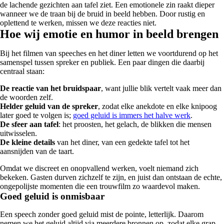
de lachende gezichten aan tafel ziet. Een emotionele zin raakt dieper
wanneer we de traan bij de bruid in beeld hebben. Door rustig en
oplettend te werken, missen we deze reacties niet.
Hoe wij emotie en humor in beeld brengen
Bij het filmen van speeches en het diner letten we voortdurend op het
samenspel tussen spreker en publiek. Een paar dingen die daarbij
centraal staan:
De reactie van het bruidspaar
, want jullie blik vertelt vaak meer dan
de woorden zelf.
Helder geluid van de spreker
, zodat elke anekdote en elke knipoog
later goed te volgen is;
goed geluid is immers het halve werk
.
De sfeer aan tafel
: het proosten, het gelach, de blikken die mensen
uitwisselen.
De kleine details
van het diner, van een gedekte tafel tot het
aansnijden van de taart.
Omdat we discreet en onopvallend werken, voelt niemand zich
bekeken. Gasten durven zichzelf te zijn, en juist dan ontstaan de echte,
ongepolijste momenten die een trouwfilm zo waardevol maken.
Goed geluid is onmisbaar
Een speech zonder goed geluid mist de pointe, letterlijk. Daarom
nemen we het geluid altijd via meerdere bronnen op, zodat elke grap